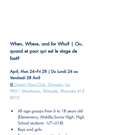
When, Where, and for Who? | Ou, 
quand et pour qui est le stage de 
foot?
April, Mon 24~Fri 28 | Du Lundi 24 au 
Vendredi 28 Avril
@ 
Ocean Vibes Club, Shimoda, Izu
992-1 Shirahama, Shimoda, Shizuoka 415-
0012
All age groups from 6 to 18 years old 
(Elementary, Middle/Junior High, High 
School students - U7~U18)
Boys and girls